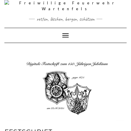
Skip
to
content
retten, löschen, bergen, schützen
Toggle Navigation