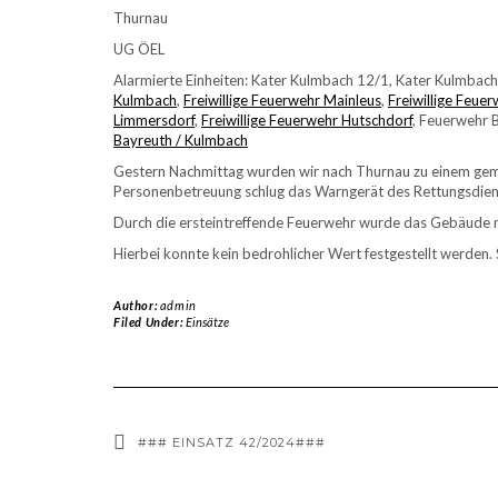
Thurnau
UG
ÖEL
Alarmierte Einheiten: Kater Kulmbach 12/1, Kater Kulmbac
Kulmbach
,
Freiwillige Feuerwehr Mainleus
,
Freiwillige Feue
Limmersdorf
,
Freiwillige Feuerwehr Hutschdorf
, Feuerwehr 
Bayreuth / Kulmbach
Gestern Nachmittag wurden wir nach Thurnau zu einem gem
Personenbetreuung schlug das Warngerät des Rettungsdien
Durch die ersteintreffende Feuerwehr wurde das Gebäude m
Hierbei konnte kein bedrohlicher Wert festgestellt werden.
Author:
admin
Filed Under:
Einsätze
### EINSATZ 42/2024###