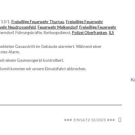
h 13/1,
Freiwillige Feuerwehr Thurnau
,
Freiwillige Feuerwehr
rwehr Neudrossenfeld
,
Feuerwehr Melkendorf
,
Freiwillige Feuerwehr
Berndorf, Führungskräfte, Rettungsdienst,
Polizei Oberfranken
,
ILS
eldeten Gasaustritt im Gebäude alarmiert. Während einer
stes Alarm.
it einem Gasmessgerät kontrolliert.
 Somit konnten wir unsere Einsatzfahrt abbrechen.
Ka
### EINSATZ 02/2025 ###