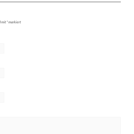
d mit
*
markiert