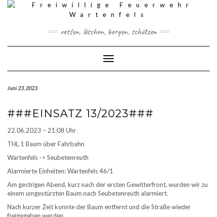
Skip
to
content
retten, löschen, bergen, schützen
Toggle Navigation
Juni 23, 2023
###EINSATZ 13/2023###
22.06.2023 – 21:08 Uhr
THL 1 Baum über Fahrbahn
Wartenfels -> Seubetenreuth
Alarmierte Einheiten: Wartenfels 46/1
Am gestrigen Abend, kurz nach der ersten Gewitterfront, wurden wir zu
einem umgestürzten Baum nach Seubetenreuth alarmiert.
Nach kurzer Zeit konnte der Baum entfernt und die Straße wieder
freigegeben werden.