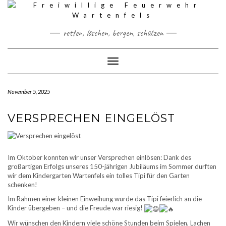
Skip
to
content
retten, löschen, bergen, schützen
Toggle Navigation
November 5, 2025
VERSPRECHEN EINGELÖST
Im Oktober konnten wir unser Versprechen einlösen: Dank des
großartigen Erfolgs unseres 150-jährigen Jubiläums im Sommer durften
wir dem Kindergarten Wartenfels ein tolles Tipi für den Garten
schenken!
Im Rahmen einer kleinen Einweihung wurde das Tipi feierlich an die
Kinder übergeben – und die Freude war riesig!
Wir wünschen den Kindern viele schöne Stunden beim Spielen, Lachen