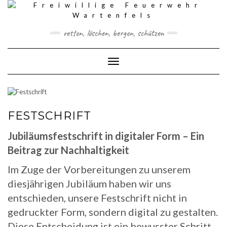
Skip
to
content
retten, löschen, bergen, schützen
Toggle Navigation
FESTSCHRIFT
Jubiläumsfestschrift in digitaler Form – Ein
Beitrag zur Nachhaltigkeit
Im Zuge der Vorbereitungen zu unserem
diesjährigen Jubiläum haben wir uns
entschieden, unsere Festschrift nicht in
gedruckter Form, sondern digital zu gestalten.
Diese Entscheidung ist ein bewusster Schritt