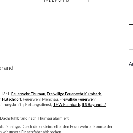
IMPRESSUM
A
brand
h 13/1,
Feuerwehr Thurnau
,
Freiwillige Feuerwehr Kulmbach
,
r Hutschdorf
, Feuerwehr Menchau,
Freiwillige Feuerwehr
Führungskräfte, Rettungsdienst,
THW Kulmbach
,
ILS Bayreuth /
Dachstuhlbrand nach Thurnau alarmiert.
ltaikanlage. Durch die ersteintreffenden Feuerwehren konnte der
n wir unsere Einsatzfahrt abbrechen.