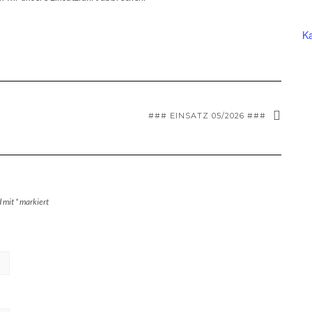
Ka
### EINSATZ 05/2026 ###
d mit
*
markiert