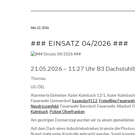
Mai 22, 2026
### EINSATZ 04/2026 ###
21.05.2026 – 11:27 Uhr B3 Dachstuhl
Thurnau
UG ÖEL
Alarmierte Einheiten: Kater Kulmbach 12/1, Kater Kulmbac
Feuerwehr Limmerdorf,
kasendorf112
,
Freiwillige Feuerweh
Neudrossenfeld
, Feuerwehr Berndorf, Feuerwehr Alladorf, 
Kulmbach
,
Polizei Oberfranken
Am gestrigen Donnerstag wurden wir zu einem gemeldeten 
Auf dem Dach eines Industriebetriebes brannte die Photovo
Brand zügig unter Kontrolle gebracht werden. Somit konnte