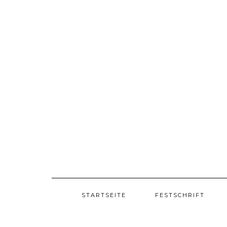
Skip
to
content
STARTSEITE
FESTSCHRIFT