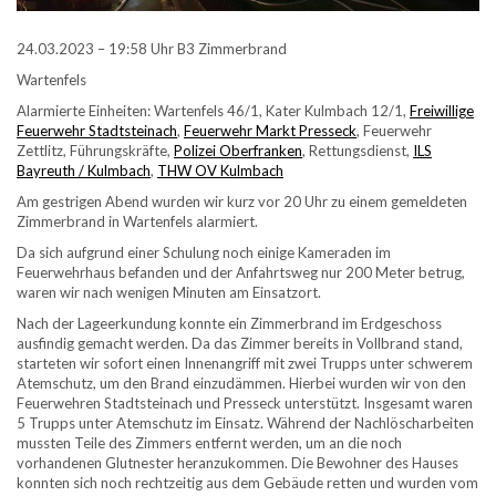
24.03.2023 – 19:58 Uhr B3 Zimmerbrand
Wartenfels
Alarmierte Einheiten: Wartenfels 46/1, Kater Kulmbach 12/1,
Freiwillige
Feuerwehr Stadtsteinach
,
Feuerwehr Markt Presseck
, Feuerwehr
Zettlitz, Führungskräfte,
Polizei Oberfranken
, Rettungsdienst,
ILS
Bayreuth / Kulmbach
,
THW OV Kulmbach
Am gestrigen Abend wurden wir kurz vor 20 Uhr zu einem gemeldeten
Zimmerbrand in Wartenfels alarmiert.
Da sich aufgrund einer Schulung noch einige Kameraden im
Feuerwehrhaus befanden und der Anfahrtsweg nur 200 Meter betrug,
waren wir nach wenigen Minuten am Einsatzort.
Nach der Lageerkundung konnte ein Zimmerbrand im Erdgeschoss
ausfindig gemacht werden. Da das Zimmer bereits in Vollbrand stand,
starteten wir sofort einen Innenangriff mit zwei Trupps unter schwerem
Atemschutz, um den Brand einzudämmen. Hierbei wurden wir von den
Feuerwehren Stadtsteinach und Presseck unterstützt. Insgesamt waren
5 Trupps unter Atemschutz im Einsatz. Während der Nachlöscharbeiten
mussten Teile des Zimmers entfernt werden, um an die noch
vorhandenen Glutnester heranzukommen. Die Bewohner des Hauses
konnten sich noch rechtzeitig aus dem Gebäude retten und wurden vom