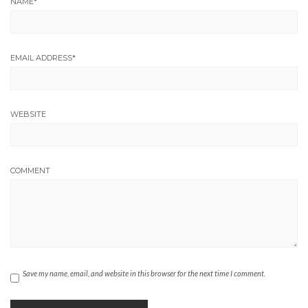
NAME
*
EMAIL ADDRESS
*
WEBSITE
COMMENT
Save my name, email, and website in this browser for the next time I comment.