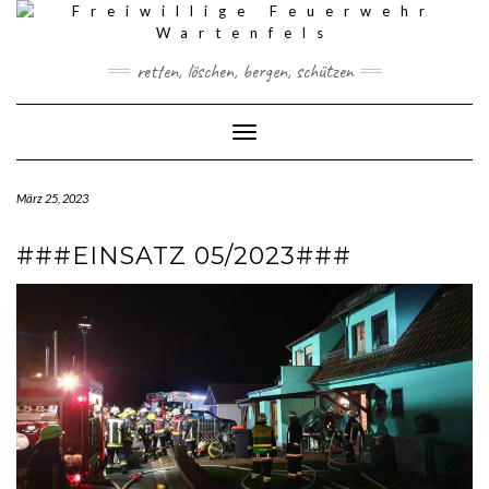
Skip
to
content
retten, löschen, bergen, schützen
Toggle Navigation
März 25, 2023
###EINSATZ 05/2023###