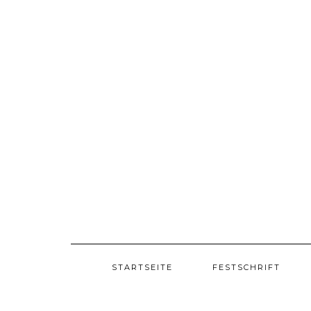
Skip
to
content
STARTSEITE
FESTSCHRIFT