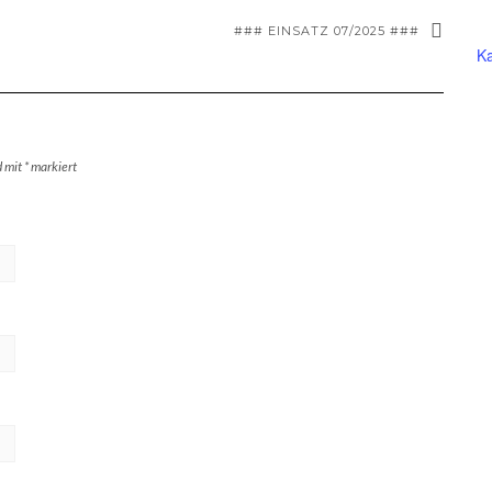
### EINSATZ 07/2025 ###
Ka
d mit
*
markiert