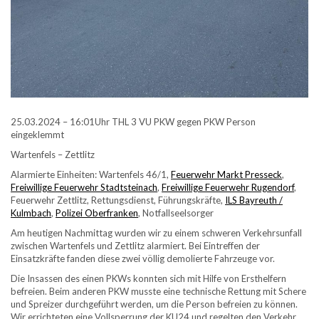
25.03.2024 – 16:01Uhr THL 3 VU PKW gegen PKW Person
eingeklemmt
Wartenfels – Zettlitz
Alarmierte Einheiten: Wartenfels 46/1,
Feuerwehr Markt Presseck
,
Freiwillige Feuerwehr Stadtsteinach
,
Freiwillige Feuerwehr Rugendorf
,
Feuerwehr Zettlitz, Rettungsdienst, Führungskräfte,
ILS Bayreuth /
Kulmbach
,
Polizei Oberfranken
, Notfallseelsorger
Am heutigen Nachmittag wurden wir zu einem schweren Verkehrsunfall
zwischen Wartenfels und Zettlitz alarmiert. Bei Eintreffen der
Einsatzkräfte fanden diese zwei völlig demolierte Fahrzeuge vor.
Die Insassen des einen PKWs konnten sich mit Hilfe von Ersthelfern
befreien. Beim anderen PKW musste eine technische Rettung mit Schere
und Spreizer durchgeführt werden, um die Person befreien zu können.
Wir errichteten eine Vollsperrung der KU24 und regelten den Verkehr.