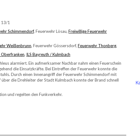
h 13/1
rwehr Schimmendorf
, Feuerwehr Lösau,
Freiwillige Feuerwehr
rwehr Weißenbrunn
, Feuerwehr Gössersdorf,
Feuerwehr Thonberg
,
i Oberfranken
,
ILS Bayreuth / Kulmbach
hleus alarmiert. Ein aufmerksamer Nachbar nahm einen Feuerschein
end die Einsatzkräfte. Bei Eintreffen der Feuerwehr konnte die
hstuhls. Durch einen Innenangriff der Feuerwehr Schimmendorf mit
über die Drehleiter der Stadt Kulmbach konnte der Brand schnell
Ka
ion und regelten den Funkverkehr.