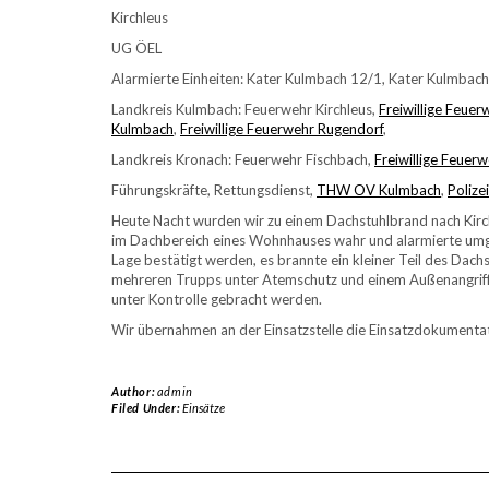
Kirchleus
UG ÖEL
Alarmierte Einheiten: Kater Kulmbach 12/1, Kater Kulmbac
Landkreis Kulmbach: Feuerwehr Kirchleus,
Freiwillige Feue
Kulmbach
,
Freiwillige Feuerwehr Rugendorf
,
Landkreis Kronach: Feuerwehr Fischbach,
Freiwillige Feue
Führungskräfte, Rettungsdienst,
THW OV Kulmbach
,
Polize
Heute Nacht wurden wir zu einem Dachstuhlbrand nach Kirc
im Dachbereich eines Wohnhauses wahr und alarmierte umgeh
Lage bestätigt werden, es brannte ein kleiner Teil des Dac
mehreren Trupps unter Atemschutz und einem Außenangriff 
unter Kontrolle gebracht werden.
Wir übernahmen an der Einsatzstelle die Einsatzdokumentat
Author:
admin
Filed Under:
Einsätze