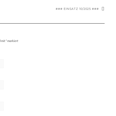
### EINSATZ 10/2025 ###
d mit
*
markiert