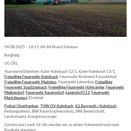
04.08.2025 – 16:15 Uhr B4 Brand Scheune
Burghaig
UG ÖEL
Alarmierte Einheiten: Kater Kulmbach 12/1, Kater Kulmbach 13/1,
Freiwillige Feuerwehr Kulmbach
, Feuerwehr Rothwind Fassoldshof,
Freiwillige Feuerwehr Mainleus
, Feuerwehr Lehenthal,
Freiwillige
Feuerwehr Stadtsteinach
,
Freiwillige Feuerwehr Höferänger
,
Feuerwehr
Melkendorf
,
Feuerwehr Kauerndorf
,
kasendorf112
,
Feuerwehr
Marktleugast
(Drohne)
Polizei Oberfranken
,
THW OV Kulmbach
,
ILS Bayreuth / Kulmbach
,
Rettungsdienst, BRK Katastrophenschutz, BRK Bereitschaft,
Landratsamt, Energieversorger
Gestern kurz nach 16 Uhr wurden wir zu einem Scheunenbrand nach
Burghaig alarmiert.