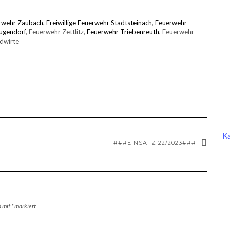
erwehr Zaubach
,
Freiwillige Feuerwehr Stadtsteinach
,
Feuerwehr
Rugendorf
, Feuerwehr Zettlitz,
Feuerwehr Triebenreuth
, Feuerwehr
ndwirte
Ka
###EINSATZ 22/2023###
d mit
*
markiert