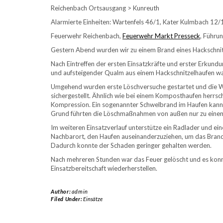
Reichenbach Ortsausgang > Kunreuth
Alarmierte Einheiten: Wartenfels 46/1, Kater Kulmbach 12/
Feuerwehr Reichenbach,
Feuerwehr Markt Presseck
, Führu
Gestern Abend wurden wir zu einem Brand eines Hackschnit
Nach Eintreffen der ersten Einsatzkräfte und erster Erkun
und aufsteigender Qualm aus einem Hackschnitzelhaufen
Umgehend wurden erste Löschversuche gestartet und die W
sichergestellt. Ähnlich wie bei einem Komposthaufen herrs
Kompression. Ein sogenannter Schwelbrand im Haufen kann
Grund führten die Löschmaßnahmen von außen nur zu einem 
Im weiteren Einsatzverlauf unterstütze ein Radlader und e
Nachbarort, den Haufen auseinanderzuziehen, um das Brandg
Dadurch konnte der Schaden geringer gehalten werden.
Nach mehreren Stunden war das Feuer gelöscht und es kon
Einsatzbereitschaft wiederherstellen.
Author:
admin
Filed Under:
Einsätze