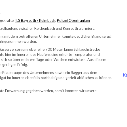
1
ngskräfte,
ILS Bayreuth / Kulmbach
,
Polizei Oberfranken
zelhaufens zwischen Reichenbach und Kunreuth alarmiert.
dung mit dem betroffenen Unternehmer konnte deutlicher Brandgeruch
 wahrgenommen werden.
asserversorgung über eine 700 Meter lange Schlauchstrecke
chte hier im Inneren des Haufens eine erhöhte Temperatur und
 sich so über mehrere Tage oder Wochen entwickeln. Aus diesem
geringen Erfolg.
ine Pistenraupe des Unternehmens sowie ein Bagger aus dem
Ka
ut im Inneren ebenfalls nachhaltig und gezielt ablöschen zu können.
nte Entwarnung gegeben werden, somit konnten wir unsere