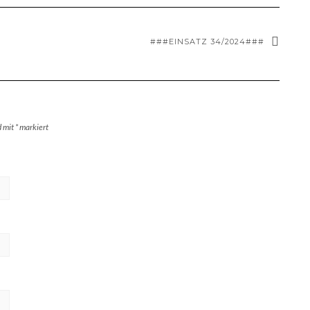
###EINSATZ 34/2024###
d mit
*
markiert