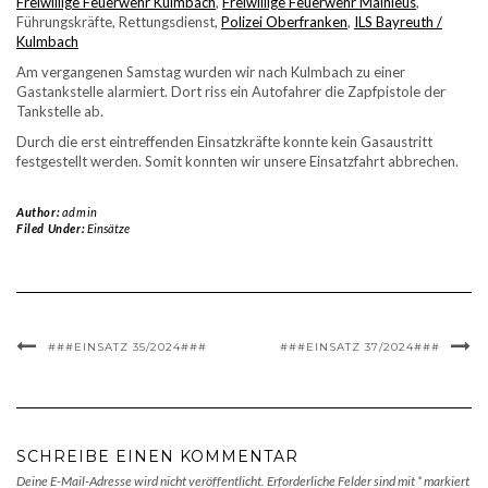
Freiwillige Feuerwehr Kulmbach
,
Freiwillige Feuerwehr Mainleus
,
Führungskräfte, Rettungsdienst,
Polizei Oberfranken
,
ILS Bayreuth /
Kulmbach
Am vergangenen Samstag wurden wir nach Kulmbach zu einer
Gastankstelle alarmiert. Dort riss ein Autofahrer die Zapfpistole der
Tankstelle ab.
Durch die erst eintreffenden Einsatzkräfte konnte kein Gasaustritt
festgestellt werden. Somit konnten wir unsere Einsatzfahrt abbrechen.
Author:
admin
Filed Under:
Einsätze
###EINSATZ 35/2024###
###EINSATZ 37/2024###
SCHREIBE EINEN KOMMENTAR
Deine E-Mail-Adresse wird nicht veröffentlicht.
Erforderliche Felder sind mit
*
markiert