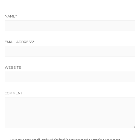
NAME
*
EMAIL ADDRESS
*
WEBSITE
COMMENT
Save my name, email, and website in this browser for the next time I comment.