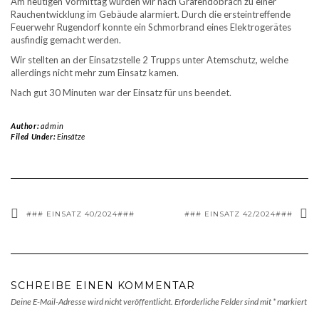
Am heutigen Vormittag wurden wir nach Grafendobrach zu einer
Rauchentwicklung im Gebäude alarmiert. Durch die ersteintreffende
Feuerwehr Rugendorf konnte ein Schmorbrand eines Elektrogerätes
ausfindig gemacht werden.
Wir stellten an der Einsatzstelle 2 Trupps unter Atemschutz, welche
allerdings nicht mehr zum Einsatz kamen.
Nach gut 30 Minuten war der Einsatz für uns beendet.
Author:
admin
Filed Under:
Einsätze
### EINSATZ 40/2024###
### EINSATZ 42/2024###
SCHREIBE EINEN KOMMENTAR
Deine E-Mail-Adresse wird nicht veröffentlicht.
Erforderliche Felder sind mit
*
markiert