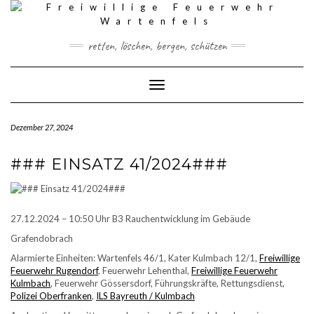
Skip
to
content
retten, löschen, bergen, schützen
Toggle Navigation
Dezember 27, 2024
### EINSATZ 41/2024###
27.12.2024 – 10:50 Uhr B3 Rauchentwicklung im Gebäude
Grafendobrach
Alarmierte Einheiten: Wartenfels 46/1, Kater Kulmbach 12/1,
Freiwillige
Feuerwehr Rugendorf
, Feuerwehr Lehenthal,
Freiwillige Feuerwehr
Kulmbach
, Feuerwehr Gössersdorf, Führungskräfte, Rettungsdienst,
Polizei Oberfranken
,
ILS Bayreuth / Kulmbach