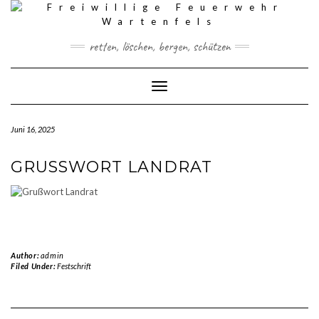
Skip
to
content
retten, löschen, bergen, schützen
Toggle Navigation
Juni 16, 2025
GRUSSWORT LANDRAT
Author:
admin
Filed Under:
Festschrift