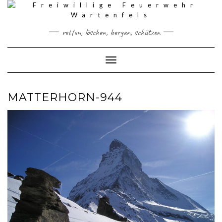
Skip
to
content
retten, löschen, bergen, schützen
Toggle Navigation
MATTERHORN-944