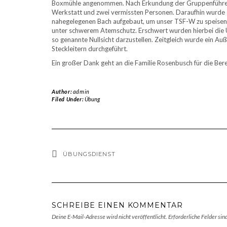
Boxmühle angenommen. Nach Erkundung der Gruppenführer e
Werkstatt und zwei vermissten Personen. Daraufhin wurde
nahegelegenen Bach aufgebaut, um unser TSF-W zu speisen
unter schwerem Atemschutz. Erschwert wurden hierbei di
so genannte Nullsicht darzustellen. Zeitgleich wurde ein A
Steckleitern durchgeführt.
Ein großer Dank geht an die Familie Rosenbusch für die Ber
Author:
admin
Filed Under:
Übung
ÜBUNGSDIENST
SCHREIBE EINEN KOMMENTAR
Deine E-Mail-Adresse wird nicht veröffentlicht.
Erforderliche Felder sin