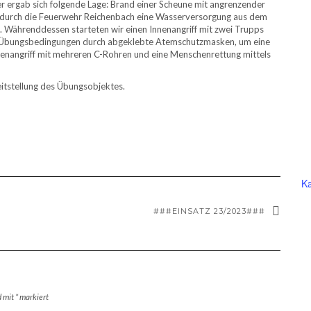
rgab sich folgende Lage: Brand einer Scheune mit angrenzender
 durch die Feuerwehr Reichenbach eine Wasserversorgung aus dem
. Währenddessen starteten wir einen
Innenangriff mit zwei Trupps
e Übungsbedingungen durch abgeklebte Atemschutzmasken, um eine
ußenangriff mit mehreren C-Rohren und eine Menschenrettung mittels
eitstellung des Übungsobjektes.
Ka
###EINSATZ 23/2023###
d mit
*
markiert