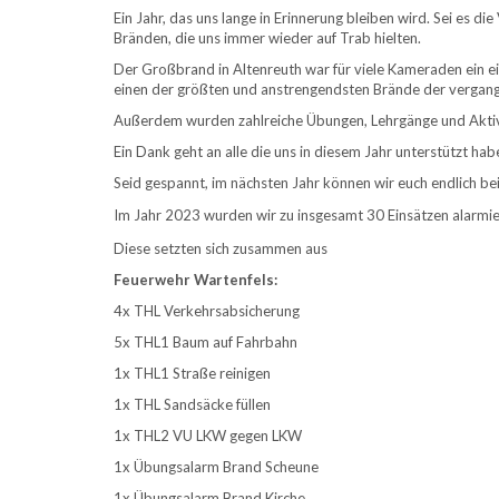
Ein Jahr, das uns lange in Erinnerung bleiben wird. Sei es d
Bränden, die uns immer wieder auf Trab hielten.
Der Großbrand in Altenreuth war für viele Kameraden ein ei
einen
der größten und anstrengendsten Brände der vergang
Außerdem wurden zahlreiche Übungen, Lehrgänge und Aktivi
Ein Dank geht an alle die uns in diesem Jahr unterstützt h
Seid gespannt, im nächsten Jahr können wir euch endlich 
Im Jahr 2023 wurden wir zu insgesamt 30 Einsätzen alarmie
Diese setzten sich zusammen aus
Feuerwehr Wartenfels:
4x THL Verkehrsabsicherung
5x THL1 Baum auf Fahrbahn
1x THL1 Straße reinigen
1x THL Sandsäcke füllen
1x THL2 VU LKW gegen LKW
1x Übungsalarm Brand Scheune
1x Übungsalarm Brand Kirche