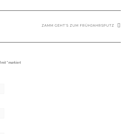
ZAMM GEHT’S ZUM FRÜHJAHRSPUTZ
d mit
*
markiert