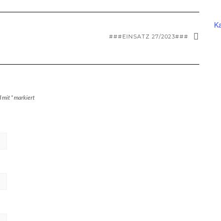
Ka
###EINSATZ 27/2023###
d mit
*
markiert