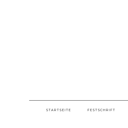
Skip
to
content
STARTSEITE
FESTSCHRIFT