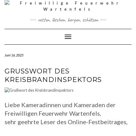
Skip
to
content
retten, löschen, bergen, schützen
Toggle Navigation
Juni 16, 2025
GRUSSWORT DES K
REISBRANDINSPEKTORS
Liebe Kameradinnen und Kameraden der
Freiwilligen Feuerwehr Wartenfels,
sehr geehrte Leser des Online-Festbeitrages,