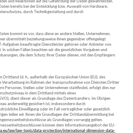
ten und Reaktionen auf die Gefährdung der Daten gewährleisten.
Daten bereits bei der Entwicklung bzw. Auswahl von Hardware,
tenschutzes, durch Technikgestaltung und durch
ten kommt es vor, dass diese an andere Stellen, Unternehmen,
onen übermittelt beziehungsweise ihnen gegenüber offengelegt
T-Aufgaben beauftragte Dienstleister gehören oder Anbieter von
. In solchen Fällen beachten wir die gesetzlichen Vorgaben und
nbarungen, die dem Schutz Ihrer Daten dienen, mit den Empfängern
m Drittland (d. h., außerhalb der Europäischen Union (EU), des
ie Verarbeitung im Rahmen der Inanspruchnahme von Diensten Dritter
e Personen, Stellen oder Unternehmen stattfindet, erfolgt dies nur
nschutzniveau in dem Drittland mittels eines
O), dient dieser als Grundlage des Datentransfers. Im Übrigen
eau anderweitig gesichert ist, insbesondere durch
drückliche Einwilligung oder im Fall vertraglicher oder gesetzlich
igen teilen wir Ihnen die Grundlagen der Drittlandübermittlung bei
Angemessenheitsbeschlüsse als Grundlagen vorrangig gelten.
gemessenheitsbeschlüssen können dem Informationsangebot der EU-
a.eu/law/law-topic/data-protection/international-dimension-data-