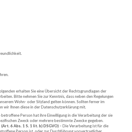
eundlichkeit.
hren.
olgenden erhalten Sie eine Übersicht der Rechtsgrundlagen der
eiten. Bitte nehmen Sie zur Kenntnis, dass neben den Regelungen
serem Wohn- oder Sitzland gelten können. Sollten ferner im
len wir Ihnen diese in der Datenschutzerklärung mit.
 betroffene Person hat ihre Einwilligung in die Verarbeitung der sie
pezifischen Zweck oder mehrere bestimmte Zwecke gegeben.
rt. 6 Abs. 1 S. 1 lit. b) DSGVO)
– Die Verarbeitung ist für die
etroffene Person ist, oder zur Durchführung vorvertraglicher