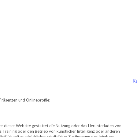
Ka
Präsenzen und Onlineprofile:
er dieser Website gestattet die Nutzung oder das Herunterladen von
s Training oder den Betrieb von künstlicher Intelligenz oder anderen
ießlich mit ausdrücklicher schriftlicher Zustimmung des Inhabers.