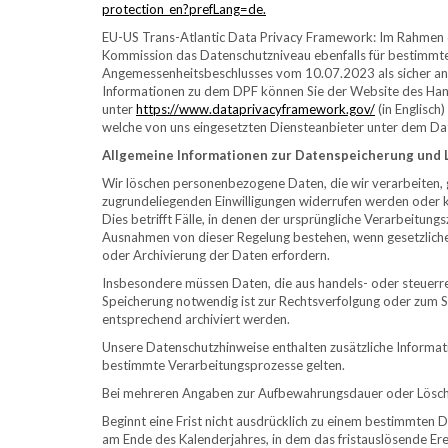
protection_en?prefLang=de.
EU-US Trans-Atlantic Data Privacy Framework: Im Rahmen 
Kommission das Datenschutzniveau ebenfalls für bestimm
Angemessenheitsbeschlusses vom 10.07.2023 als sicher aner
Informationen zu dem DPF können Sie der Website des Han
unter
https://www.dataprivacyframework.gov/
(in Englisch
welche von uns eingesetzten Diensteanbieter unter dem Data
Allgemeine Informationen zur Datenspeicherung und
Wir löschen personenbezogene Daten, die wir verarbeiten,
zugrundeliegenden Einwilligungen widerrufen werden oder k
Dies betrifft Fälle, in denen der ursprüngliche Verarbeitun
Ausnahmen von dieser Regelung bestehen, wenn gesetzliche
oder Archivierung der Daten erfordern.
Insbesondere müssen Daten, die aus handels- oder steuer
Speicherung notwendig ist zur Rechtsverfolgung oder zum Sc
entsprechend archiviert werden.
Unsere Datenschutzhinweise enthalten zusätzliche Informat
bestimmte Verarbeitungsprozesse gelten.
Bei mehreren Angaben zur Aufbewahrungsdauer oder Löschung
Beginnt eine Frist nicht ausdrücklich zu einem bestimmten D
am Ende des Kalenderjahres, in dem das fristauslösende Ereig