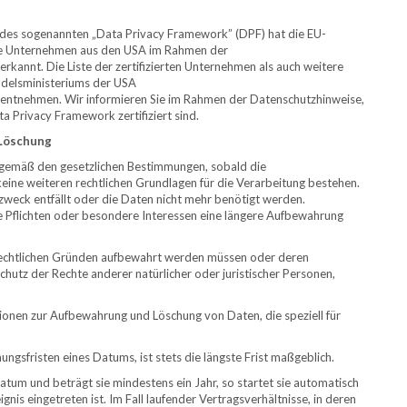
des sogenannten „Data Privacy Framework” (DPF) hat die EU-
te Unternehmen aus den USA im Rahmen der
kannt. Die Liste der zertifizierten Unternehmen als auch weitere
delsministeriums der USA
) entnehmen. Wir informieren Sie im Rahmen der Datenschutzhinweise,
 Privacy Framework zertifiziert sind.
 Löschung
 gemäß den gesetzlichen Bestimmungen, sobald die
eine weiteren rechtlichen Grundlagen für die Verarbeitung bestehen.
gszweck entfällt oder die Daten nicht mehr benötigt werden.
 Pflichten oder besondere Interessen eine längere Aufbewahrung
rechtlichen Gründen aufbewahrt werden müssen oder deren
hutz der Rechte anderer natürlicher oder juristischer Personen,
ionen zur Aufbewahrung und Löschung von Daten, die speziell für
sfristen eines Datums, ist stets die längste Frist maßgeblich.
atum und beträgt sie mindestens ein Jahr, so startet sie automatisch
nis eingetreten ist. Im Fall laufender Vertragsverhältnisse, in deren