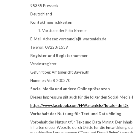
95355 Presseck
Deutschland
Kontaktmöglichkeiten
Vorsitzender Felix Kremer
E-Mail-Adresse: vorstand[a]ff-wartenfels.de
Telefon: 09223/1539
Register und Registernummer
Vereinsregister
Geführt bei: Amtsgericht Bayreuth
Nummer: VerR 200370
Social Media und andere Onlinepräsenzen
Dieses Impressum gilt auch für die folgenden Social-Media-
https://www.facebook.com/FFWartenfels/?locale=de_DE
Vorbehalt der Nutzung für Text und Data Mining
Vorbehalt der Nutzung für Text und Data Mining: Der Inhab
Inhalten dieser Website durch Dritte für die Entwicklung, da
maschinellen Lernsystemen (“Text und Data Mining”) ausschl