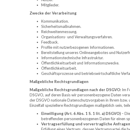
Mitglieder.
Zwecke der Verarbeitung
Kommunikation.
Sicherheitsmaßnahmen.
Reichweitenmessung.
Organisations- und Verwaltungsverfahren.
Feedback.
Profile mit nutzerbezogenen Informationen.
Bereitstellung unseres Onlineangebotes und Nutzerfr
Informationstechnische Infrastruktur.
Öffentlichkeitsarbeit und Informationszwecke.
Öffentlichkeitsarbeit.
Geschäftsprozesse und betriebswirtschaftliche Verfa
Maßgebliche Rechtsgrundlagen
Maßgebliche Rechtsgrundlagen nach der DSGVO:
Im F
DSGVO, auf deren Basis wir personenbezogene Daten verarb
der DSGVO nationale Datenschutzvorgaben in Ihrem bzw. un
Einzelfall speziellere Rechtsgrundlagen maßgeblich sein, tei
Einwilligung (Art. 6 Abs. 1 S. 1 lit. a) DSGVO)
– Die
betreffenden personenbezogenen Daten für einen s
Vertragserfüllung und vorvertragliche Anfragen (A
Erfüllung eines Vertrags, dessen Vertragspartei die b