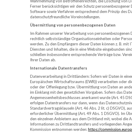
Wahrnehmung von Betroffenenrechten, die Löschung von Da
Ferner berücksichtigen wir den Schutz personenbezogener 
Software sowie Verfahren entsprechend dem Prinzip des Da
datenschutzfreundliche Voreinstellungen.
Übermittlung von personenbezogenen Daten
Im Rahmen unserer Verarbeitung von personenbezogenen Da
rechtlich selbstständige Organisationseinheiten oder Pers
werden. Zu den Empfängern dieser Daten können z. B. mit I
Diensten und Inhalten, die in eine Website eingebunden sind
schließen insbesondere entsprechende Verträge bzw. Verei
Ihrer Daten ab.
Internationale Datentransfers
Datenverarbeitung in Drittländern: Sofern wir Daten in eine
Europäischen Wirtschaftsraums (EWR)) verarbeiten oder d
oder der Offenlegung bzw. Übermittlung von Daten an ander
im Einklang mit den gesetzlichen Vorgaben. Sofern das Date
Angemessenheitsbeschlusses anerkannt wurde (Art. 45 DSGV
erfolgen Datentransfers nur dann, wenn das Datenschutzniv
Standardvertragsklauseln (Art. 46 Abs. 2 lit. c) DSGVO), aus
erforderlicher Übermittlung (Art. 49 Abs. 1 DSGVO). Im Übr
den einzelnen Anbietern aus dem Drittland mit, wobei die 
Informationen zu Drittlandtransfers und vorliegenden An
Kommission entnommen werden:
https://commission.europ