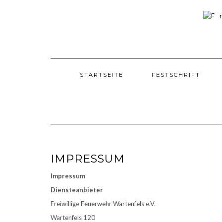
Skip
to
content
STARTSEITE
FESTSCHRIFT
IMPRESSUM
Impressum
Diensteanbieter
Freiwillige Feuerwehr Wartenfels e.V.
Wartenfels 120