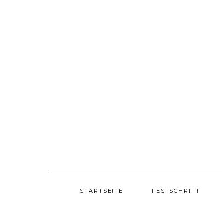
Skip
to
content
STARTSEITE
FESTSCHRIFT