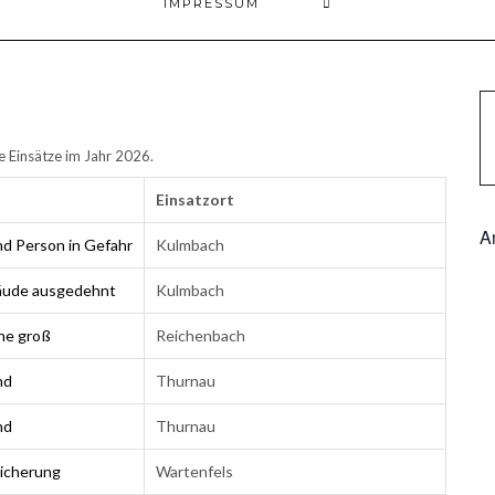
IMPRESSUM
e Einsätze im Jahr 2026.
Einsatzort
A
d Person in Gefahr
Kulmbach
äude ausgedehnt
Kulmbach
che groß
Reichenbach
nd
Thurnau
nd
Thurnau
icherung
Wartenfels