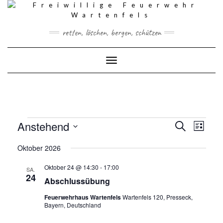
Skip
to
content
retten, löschen, bergen, schützen
Toggle Navigation
VERANSTALTUNGEN
VERAN
VERANSTA
Anstehend
Suche
ANSIC
Liste
SUCHE
NAVIG
Datum
UND
Oktober 2026
wählen.
ANSICHTEN,
NAVIGATIO
Oktober 24 @ 14:30
-
17:00
SA.
24
Abschlussübung
Feuerwehrhaus Wartenfels
Wartenfels 120, Presseck,
Bayern, Deutschland