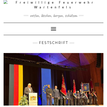
Skip
to
content
retten, löschen, bergen, schützen
Toggle Navigation
FESTSCHRIFT