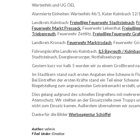
Wartenfels und UG ÖEL
Alarmierte Einheiten: Wartenfels 46/1, Kater Kulmbach 12/
Landkreis Kulmbach:
Freiwillige Feuerwehr Stadtsteinach
,
F
Feuerwehr Markt Presseck
, Feuerwehr Lehenthal,
Freiwilli
Triebenreuth
, Feuerwehr Zettlitz,
Freiwillige Feuerwehr Gra
Landkreis Kronach:
Feuerwehr Marktrodach
, Feuerwehr Gö
Führungskräfte Landkreis Kulmbach,
ILS Bayreuth / Kulmba
Stadtsteinach, Energieversorger, Notfallseelsorge
Gestern kurz vor halb 5 wurden wir zu einem Großbrand nac
Im Stadtkern stand nach ersten Angaben eine Scheune in Fla
Bei Eintreffen der ersten Kräfte stand ein Teil einer Scheu
Riegelstellung zum angrenzenden Getränkemarkt erstellt, u
Dies gelang aufgrund des schnellen Eingreifens mit mehrere
Atemschutz. Wir stellten an der Einsatzstelle zwei Trupps 
nicht zum Einsatz kamen. Außerdem übernahmen wir zusamm
Danke für die Bilder
Werbeagentur Schöffel
Author:
admin
Filed Under:
Einsätze