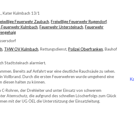
1, Kater Kulmbach 13/1
reiwillige Feuerwehr Zaubach
,
Freiwillige Feuerwehr Rugendorf
,
ge Feuerwehr Kulmbach
,
Feuerwehr Untersteinach
,
Feuerwehr
fengehaig
ssersdorf
ch
,
THW OV Kulmbach
, Rettungsdienst,
Polizei Oberfranken
, Bauhof
h Stadtsteinach alarmiert.
mmen. Bereits auf Anfahrt war eine deutliche Rauchsäule zu sehen.
ne in Vollbrand. Durch die ersten Feuerwehren wurde umgehend eine
Ka
m diesen halten zu können.
n C-Rohren, der Drehleiter und unter Einsatz von schwerem
unter Atemschutz, die aufgrund des schnellen Löscherfolgs zum Glück
en mit der UG ÖEL die Unterstützung der Einsatzleitung.