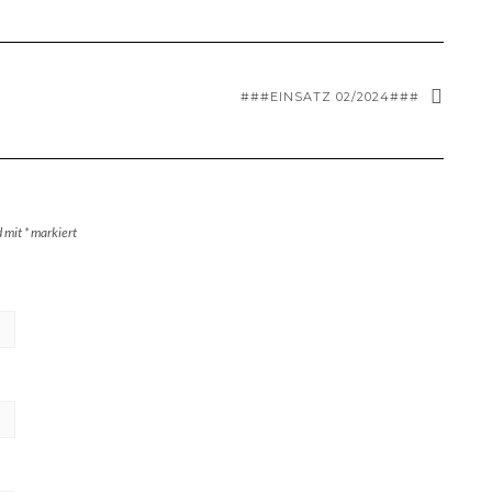
###EINSATZ 02/2024###
d mit
*
markiert