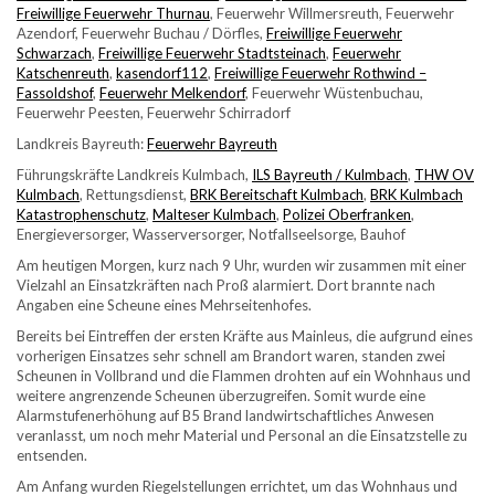
Freiwillige Feuerwehr Thurnau
, Feuerwehr Willmersreuth, Feuerwehr
Azendorf, Feuerwehr Buchau / Dörfles,
Freiwillige Feuerwehr
Schwarzach
,
Freiwillige Feuerwehr Stadtsteinach
,
Feuerwehr
Katschenreuth
,
kasendorf112
,
Freiwillige Feuerwehr Rothwind –
Fassoldshof
,
Feuerwehr Melkendorf
, Feuerwehr Wüstenbuchau,
Feuerwehr Peesten, Feuerwehr Schirradorf
Landkreis Bayreuth:
Feuerwehr Bayreuth
Führungskräfte Landkreis Kulmbach,
ILS Bayreuth / Kulmbach
,
THW OV
Kulmbach
, Rettungsdienst,
BRK Bereitschaft Kulmbach
,
BRK Kulmbach
Katastrophenschutz
,
Malteser Kulmbach
,
Polizei Oberfranken
,
Energieversorger, Wasserversorger, Notfallseelsorge, Bauhof
Am heutigen Morgen, kurz nach 9 Uhr, wurden wir zusammen mit einer
Vielzahl an Einsatzkräften nach Proß alarmiert. Dort brannte nach
Angaben eine Scheune eines Mehrseitenhofes.
Bereits bei Eintreffen der ersten Kräfte aus Mainleus, die aufgrund eines
vorherigen Einsatzes sehr schnell am Brandort waren, standen zwei
Scheunen in Vollbrand und die Flammen drohten auf ein Wohnhaus und
weitere angrenzende Scheunen überzugreifen. Somit wurde eine
Alarmstufenerhöhung auf B5 Brand landwirtschaftliches Anwesen
veranlasst, um noch mehr Material und Personal an die Einsatzstelle zu
entsenden.
Am Anfang wurden Riegelstellungen errichtet, um das Wohnhaus und