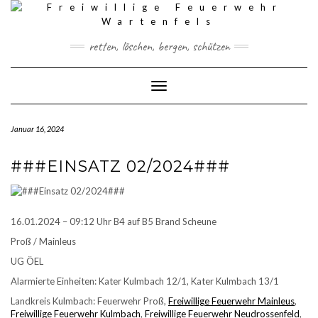
Skip
to
content
retten, löschen, bergen, schützen
Toggle Navigation
Januar 16, 2024
###EINSATZ 02/2024###
16.01.2024 – 09:12 Uhr B4 auf B5 Brand Scheune
Proß / Mainleus
UG
ÖEL
Alarmierte Einheiten: Kater Kulmbach 12/1, Kater Kulmbach 13/1
Landkreis Kulmbach: Feuerwehr Proß,
Freiwillige Feuerwehr Mainleus
,
Freiwillige Feuerwehr Kulmbach
,
Freiwillige Feuerwehr Neudrossenfeld
,