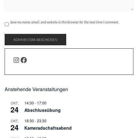
Save my name, email, and website in this browser for the next time I comment.
INSTAGRAM
FACEBOOK
Anstehende Veranstaltungen
14:30
-
17:00
OKT.
24
Abschlussübung
18:30
-
23:30
OKT.
24
Kameradschaftsabend