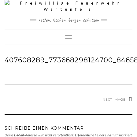
Skip
to
content
retten, löschen, bergen, schützen
Toggle Navigation
407608289_773668298124700_8465
NEXT IMAGE
SCHREIBE EINEN KOMMENTAR
Deine E-Mail-Adresse wird nicht veröffentlicht.
Erforderliche Felder sind mit
*
markiert