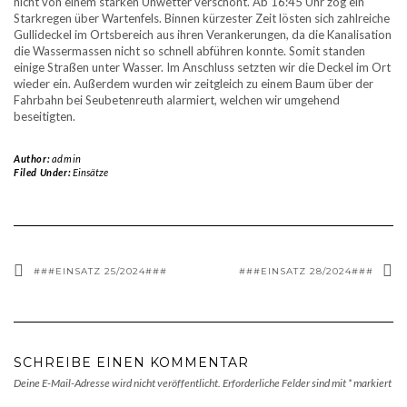
nicht von einem starken Unwetter verschont. Ab 16:45 Uhr zog ein
Starkregen über Wartenfels. Binnen kürzester Zeit lösten sich zahlreiche
Gullideckel im Ortsbereich aus ihren Verankerungen, da die Kanalisation
die Wassermassen nicht so schnell abführen konnte. Somit standen
einige Straßen unter Wasser. Im Anschluss setzten wir die Deckel im Ort
wieder ein. Außerdem wurden wir zeitgleich zu einem Baum über der
Fahrbahn bei Seubetenreuth alarmiert, welchen wir umgehend
beseitigten.
Author:
admin
Filed Under:
Einsätze
###EINSATZ 25/2024###
###EINSATZ 28/2024###
SCHREIBE EINEN KOMMENTAR
Deine E-Mail-Adresse wird nicht veröffentlicht.
Erforderliche Felder sind mit
*
markiert