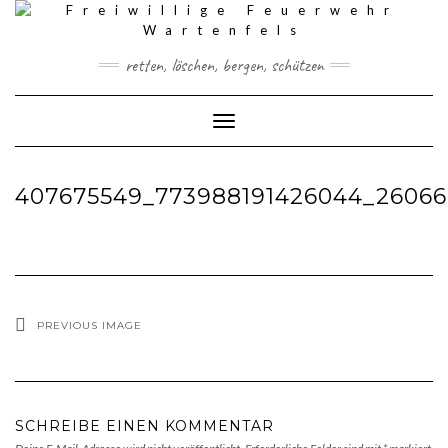
Skip
to
content
retten, löschen, bergen, schützen
Toggle Navigation
407675549_773988191426044_26066
PREVIOUS IMAGE
SCHREIBE EINEN KOMMENTAR