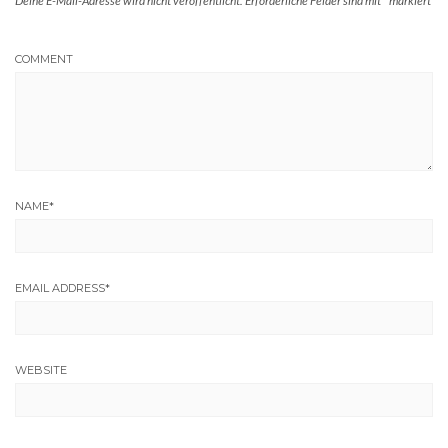
Deine E-Mail-Adresse wird nicht veröffentlicht.
Erforderliche Felder sind mit
*
markiert
COMMENT
NAME
*
EMAIL ADDRESS
*
WEBSITE