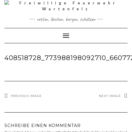
Skip
to
content
retten, löschen, bergen, schützen
Toggle Navigation
408518728_773988198092710_66077
PREVIOUS IMAGE
NEXT IMAGE
SCHREIBE EINEN KOMMENTAR