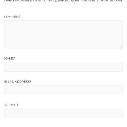
Deine E-Mail-Adresse wird nicht veröffentlicht.
Erforderliche Felder sind mit
*
markiert
COMMENT
NAME
*
EMAIL ADDRESS
*
WEBSITE