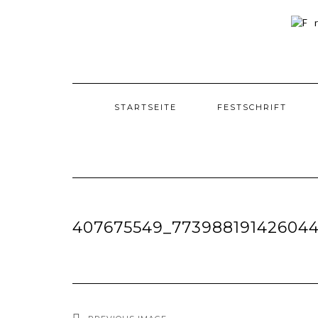
Skip
to
content
STARTSEITE
FESTSCHRIFT
407675549_773988191426044