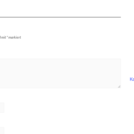
d mit
*
markiert
Ka