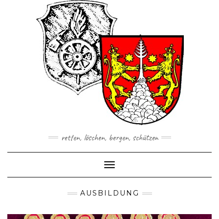
Skip
to
content
retten, löschen, bergen, schützen
Toggle Navigation
AUSBILDUNG