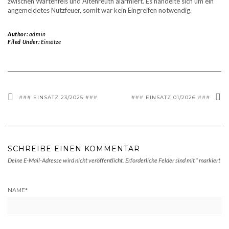
zwischen Wartenfels und Altenreuth alarmiert. Es handelte sich um ein
angemeldetes Nutzfeuer, somit war kein Eingreifen notwendig.
Author:
admin
Filed Under:
Einsätze
### EINSATZ 23/2025 ###
### EINSATZ 01/2026 ###
SCHREIBE EINEN KOMMENTAR
Deine E-Mail-Adresse wird nicht veröffentlicht.
Erforderliche Felder sind mit
*
markiert
NAME
*