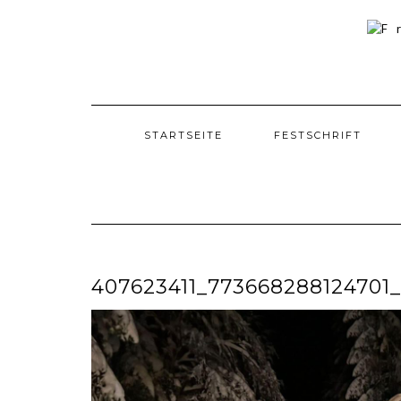
Skip
to
content
STARTSEITE
FESTSCHRIFT
407623411_773668288124701