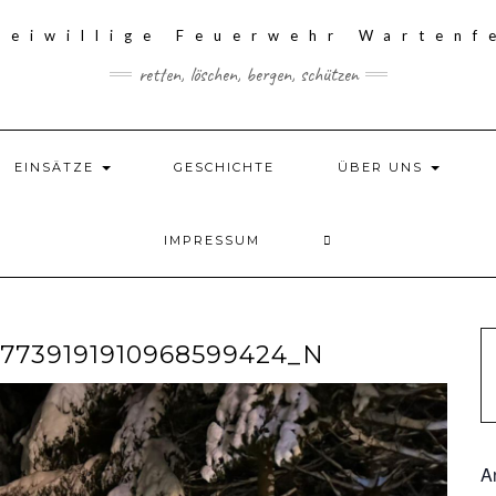
retten, löschen, bergen, schützen
EINSÄTZE
GESCHICHTE
ÜBER UNS
IMPRESSUM
_7739191910968599424_N
A