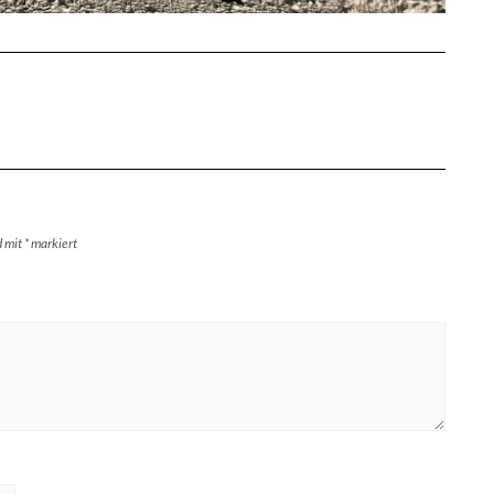
d mit
*
markiert