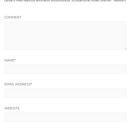
Deine E-Mail-Adresse wird nicht veröffentlicht.
Erforderliche Felder sind mit
*
markiert
COMMENT
NAME
*
EMAIL ADDRESS
*
WEBSITE