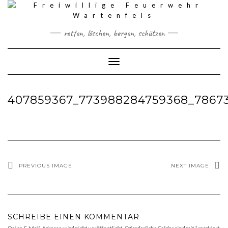
Skip
to
content
retten, löschen, bergen, schützen
Toggle Navigation
407859367_773988284759368_7867
PREVIOUS IMAGE
NEXT IMAGE
SCHREIBE EINEN KOMMENTAR