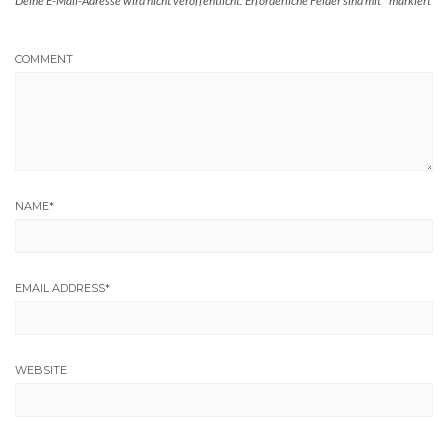
Deine E-Mail-Adresse wird nicht veröffentlicht.
Erforderliche Felder sind mit
*
markiert
COMMENT
NAME
*
EMAIL ADDRESS
*
WEBSITE