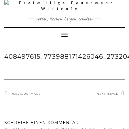
Skip
to
content
retten, löschen, bergen, schützen
Toggle Navigation
408497615_773988171426046_27320
PREVIOUS IMAGE
NEXT IMAGE
SCHREIBE EINEN KOMMENTAR